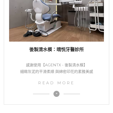
後製清水模：晴悦牙醫診所
感謝使用【AGENTX - 後製清水模】
細緻灰泥的平滑柔順 與綿密印花的素雅美感
READ MORE
+