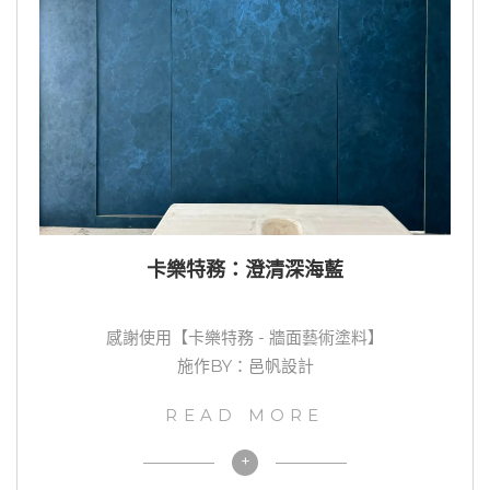
卡樂特務：澄清深海藍
感謝使用【卡樂特務 - 牆面藝術塗料】
施作BY：邑帆設計
READ MORE
+