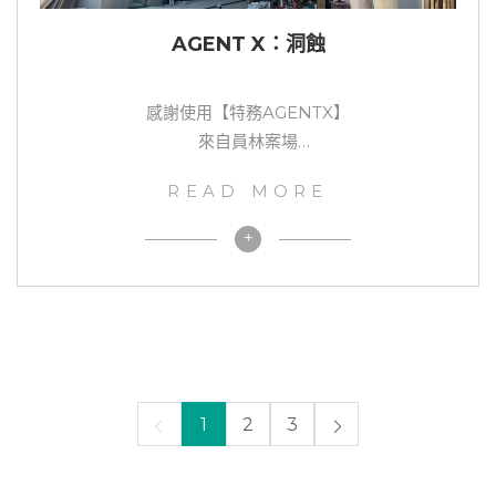
AGENT X：洞蝕
感謝使用【特務AGENTX】
來自員林案場
施作BY：邑帆設計
READ MORE
+
1
2
3