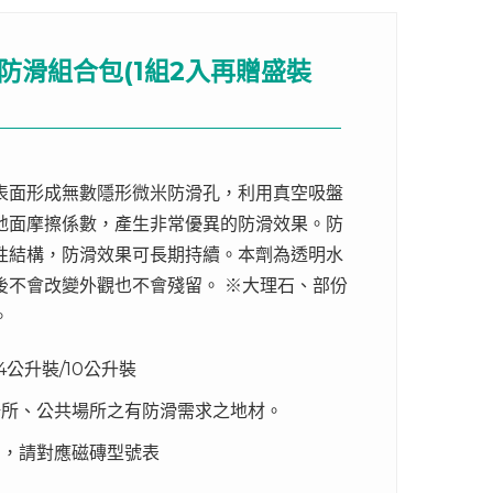
磚防滑組合包(1組2入再贈盛裝
表面形成無數隱形微米防滑孔，利用真空吸盤
地面摩擦係數，產生非常優異的防滑效果。防
性結構，防滑效果可長期持續。本劑為透明水
後不會改變外觀也不會殘留。 ※大理石、部份
。
罐/4公升裝/10公升裝
場所、公共場所之有防滑需求之地材。
多，請對應磁磚型號表