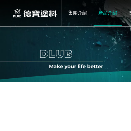
集團介紹
產品介紹
集團介紹
產品介紹
集團介紹
集團介紹
LOOBEN天然
質感長效
產品介紹
品牌歷程
地板木油
AGENT X 牆
侘寂特務 微水
塗裝大小事
DLUB
耐候長效
袂滑倒防滑劑
特務X 後製清
活動及課程
LOOBEN
保養蠟
卡樂特務 藝術
室內外防水隔熱
Q&A
AGENT X
極淨天然
戶外護木漆
水性
冰紋特務 藝術
支援下載
聯絡我們
袂滑倒
環保稀釋劑
鉑金特務 藝術
油性
水性木器系列
抗菌防霉水性漆
影音專區
油性木器系列
NC/PU木器塗
仿鏽特務 洛斯
水性PU2K
案場分享
日本藤原淨味珪
傢俱地板水性漆
NC無苯木器塗
室內防火塗料