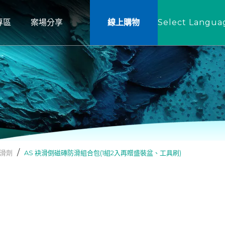
專區
案場分享
線上購物
Select Langua
專區
案場分享
B
AGENT X 藝術塗料
BEN
室內戶外止滑
NT X
建築牆面
戶外木結構
其他
滑劑
AS 袂滑倒磁磚防滑組合包(1組2入再贈盛裝盆、工具刷)