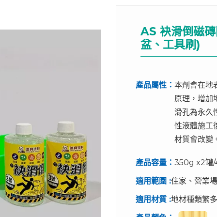
AS 袂滑倒磁
盆、工具刷)
產品屬性：
本劑會在地
原理，增加
滑孔為永久
性液體施工
材質會改變
產品容量：
350g x2
適用範圍 :
住家、營業
適用材質 :
地材種類繁