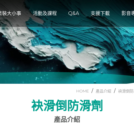
塗裝大小事
活動及課程
Q&A
支援下載
影音
塗裝大小事
活動及課程
Q&A
支援下載
影音
木蠟油
DLUB
課程資訊
塗裝安全施工注意事項
產品型錄
DLU
面藝術塗料
泥
LOOBEN
活動訊息
水性PU地板漆
技術資料
LOO
AGENT X
[後製清水模] 教學系列
水性PU地板漆/傢俱漆
AGE
水模
塗料
[卡樂特務] 教學系列
水性護木漆/油
[開課資訊] 創意學堂
塗料
HOME
產品介紹
袂滑倒防
鉑金轉印
[部落格] 活動通知/分享
袂滑倒防滑劑
料
特仿鏽塗料
產品介紹
藻漆
料