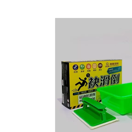
無色無膜塗料
建築石材/金油
防護漆(防蚊漆)
無色無膜塗料
稀釋劑
居家清潔劑
除垢
著色劑
著色劑
油汙
PP珠光顏料
PP珠光顏料
鍍膜
織紋漆