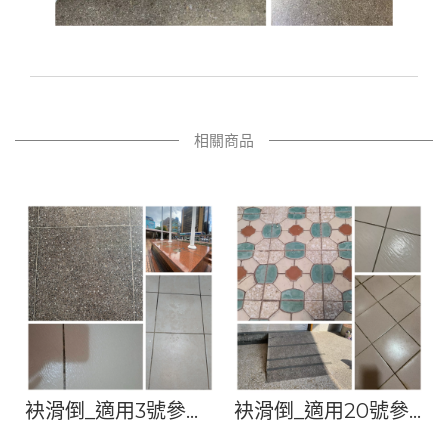
相關商品
袂滑倒_適用3號參考
袂滑倒_適用20號參
盛
範例
考範例