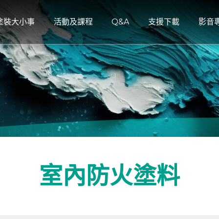
塗裝大小事
活動及課程
Q&A
支援下載
影音
塗裝大小事
活動及課程
Q&A
支援下載
影音
木蠟油
DLUB
課程資訊
塗裝安全施工注意事項
產品型錄
DLU
面藝術塗料
泥
LOOBEN
活動訊息
水性PU地板漆
技術資料
LOO
AGENT X
[後製清水模] 教學系列
水性PU地板漆/傢俱漆
AGE
水模
塗料
[卡樂特務] 教學系列
水性護木漆/油
[開課資訊] 創意學堂
塗料
鉑金轉印
[部落格] 活動通知/分享
室內防火塗料
料
特仿鏽塗料
藻漆
料