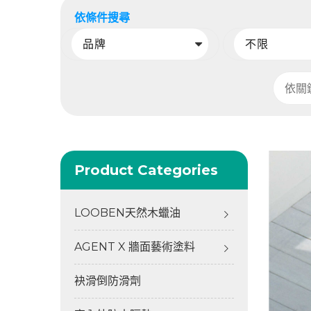
無色無膜塗料
建築石材/金油
防護漆(防蚊漆)
依條件搜尋
無色無膜塗料
稀釋劑
居家清潔劑
除垢
著色劑
著色劑
油汙
PP珠光顏料
PP珠光顏料
鍍膜
織紋漆
Product Categories
LOOBEN天然木蠟油
AGENT X 牆面藝術塗料
袂滑倒防滑劑