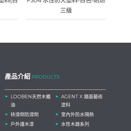
火塗料(白
F304 水性防火塗料-白色-耐燃
三級
產品介紹
PRODUCTS
LOOBEN天然木蠟
AGENT X 牆面藝術
油
塗料
袂滑倒防滑劑
室內外防水隔熱
戶外護木漆
水性木器系列