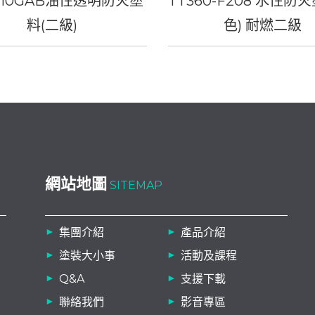
210GAB油性透明防火塗
TT360-F208 水性防
料(二級)
色) 耐燃二級
網站地圖
SITEMAP
集團介紹
產品介紹
塗裝大小事
活動及課程
Q&A
支援下載
聯絡我們
影音專區