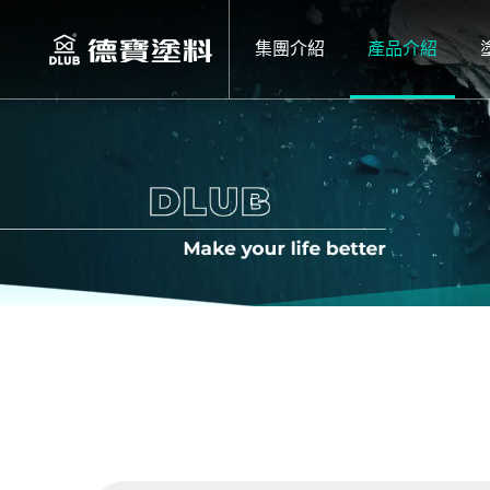
集團介紹
產品介紹
集團介紹
產品介紹
集團介紹
集團介紹
LOOBEN天然
質感長效
產品介紹
品牌歷程
地板木油
AGENT X 牆
侘寂特務 微水
塗裝大小事
DLUB
耐候長效
袂滑倒防滑劑
特務X 後製清
活動及課程
LOOBEN
保養蠟
卡樂特務 藝術
室內外防水隔熱
Q&A
AGENT X
極淨天然
戶外護木漆
水性
冰紋特務 藝術
支援下載
聯絡我們
袂滑倒
環保稀釋劑
鉑金特務 藝術
油性
水性木器系列
抗菌防霉水性漆
影音專區
油性木器系列
NC/PU木器塗
仿鏽特務 洛斯
水性PU2K
案場分享
日本藤原淨味珪
傢俱地板水性漆
NC無苯木器塗
室內防火塗料