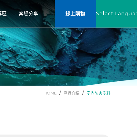
專區
案場分享
線上購物
Select Langua
專區
案場分享
B
AGENT X 藝術塗料
BEN
室內戶外止滑
NT X
建築牆面
戶外木結構
其他
HOME
產品介紹
室內防火塗料