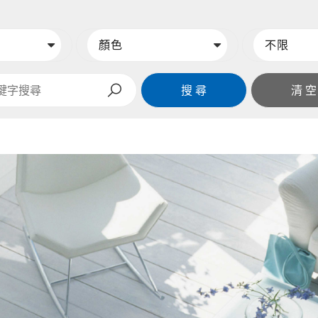
搜 尋
清 空